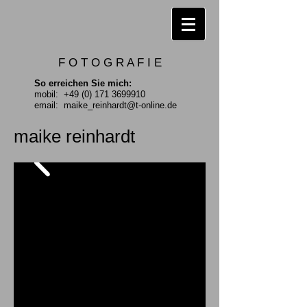
F O T O G R A F I E
So erreichen Sie mich:
mobil:
+49 (0) 171 3699910
email:
maike_reinhardt@t-online.de
maike reinhardt